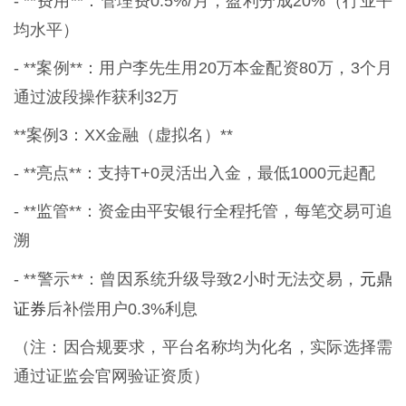
- **费用**：管理费0.5%/月，盈利分成20%（行业平
均水平）
- **案例**：用户李先生用20万本金配资80万，3个月
通过波段操作获利32万
**案例3：XX金融（虚拟名）**
- **亮点**：支持T+0灵活出入金，最低1000元起配
- **监管**：资金由平安银行全程托管，每笔交易可追
溯
元鼎
- **警示**：曾因系统升级导致2小时无法交易，
证券
后补偿用户0.3%利息
（注：因合规要求，平台名称均为化名，实际选择需
通过证监会官网验证资质）