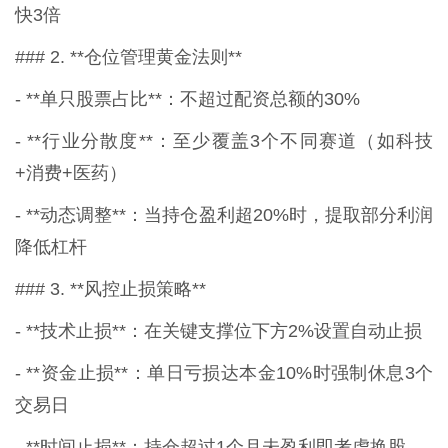
快3倍
### 2. **仓位管理黄金法则**
- **单只股票占比**：不超过配资总额的30%
- **行业分散度**：至少覆盖3个不同赛道（如科技
+消费+医药）
- **动态调整**：当持仓盈利超20%时，提取部分利润
降低杠杆
### 3. **风控止损策略**
- **技术止损**：在关键支撑位下方2%设置自动止损
- **资金止损**：单日亏损达本金10%时强制休息3个
交易日
- **时间止损**：持仓超过1个月未盈利即考虑换股