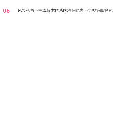
05
风险视角下中线技术体系的潜在隐患与防控策略探究
标签列表
靠谱的线上股票配资
股票
正规股票配资推荐
线上靠谱正规配资
比拼
服务
证券
在线
风险
期货
正规实盘配资
线上实盘配资