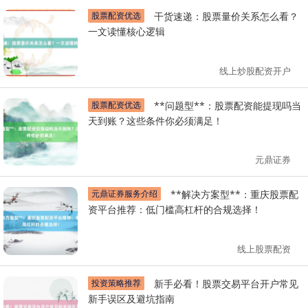
股票配资优选
干货速递：股票量价关系怎么看？
一文读懂核心逻辑
线上炒股配资开户
股票配资优选
**问题型**：股票配资能提现吗当
天到账？这些条件你必须满足！
元鼎证券
元鼎证券服务介绍
**解决方案型**：重庆股票配
资平台推荐：低门槛高杠杆的合规选择！
线上股票配资
投资策略推荐
新手必看！股票交易平台开户常见
新手误区及避坑指南