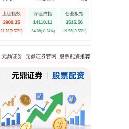
上证指数
深证成指
创业板指
3900.35
14110.12
3515.56
21.92
(0.57%)
-34.08
(-0.24%)
-19.58
(-0.55%)
元鼎证券_元鼎证券官网_股票配资推荐