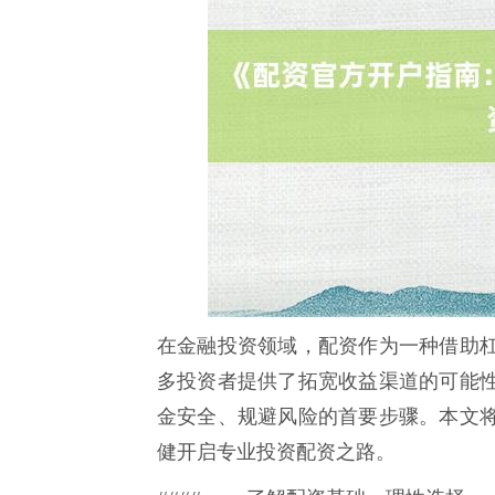
在金融投资领域，配资作为一种借助
多投资者提供了拓宽收益渠道的可能
金安全、规避风险的首要步骤。本文
健开启专业投资配资之路。