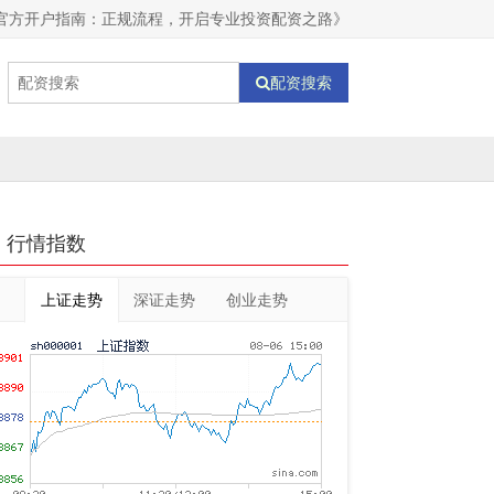
官方开户指南：正规流程，开启专业投资配资之路》
配资搜索
行情指数
上证走势
深证走势
创业走势