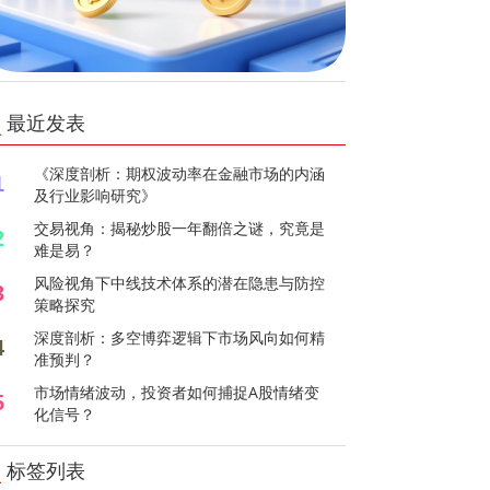
最近发表
《深度剖析：期权波动率在金融市场的内涵
1
及行业影响研究》
交易视角：揭秘炒股一年翻倍之谜，究竟是
2
难是易？
风险视角下中线技术体系的潜在隐患与防控
3
策略探究
深度剖析：多空博弈逻辑下市场风向如何精
4
准预判？
市场情绪波动，投资者如何捕捉A股情绪变
5
化信号？
标签列表