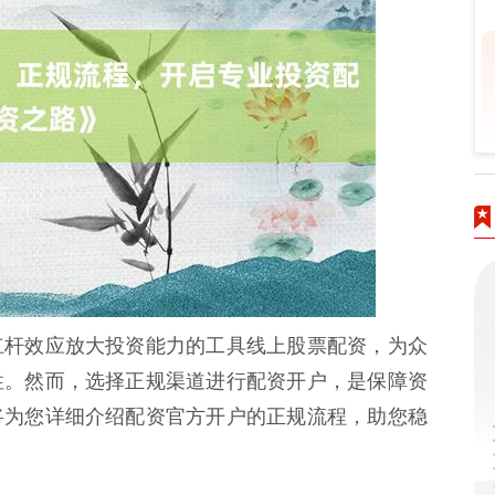
杠杆效应放大投资能力的工具线上股票配资，为众
性。然而，选择正规渠道进行配资开户，是保障资
将为您详细介绍配资官方开户的正规流程，助您稳