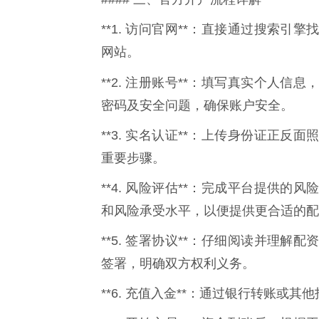
**1. 访问官网**：直接通过搜索
网站。
**2. 注册账号**：填写真实个人信息
密码及安全问题，确保账户安全。
**3. 实名认证**：上传身份证正
重要步骤。
**4. 风险评估**：完成平台提供
和风险承受水平，以便提供更合适的配
**5. 签署协议**：仔细阅读并理
签署，明确双方权利义务。
**6. 充值入金**：通过银行转账或