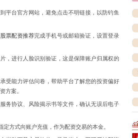
引擎找到平台官方网站，避免点击不明链接，以防钓鱼
股票配资推荐
，
完成手机号或邮箱验证，设置登录
反面照片，进行人脸识别验证，这是保障账户归属权的
的风险承受能力评估问卷，帮助平台了解您的投资偏好
资方案。
解配资服务协议、风险揭示书等文件，确认无误后电子
其他指定方式向账户充值，作为配资交易的本金。