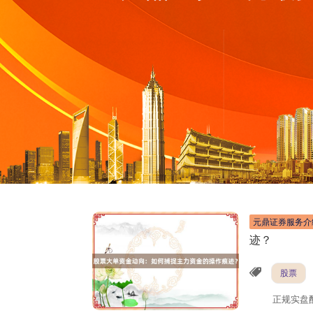
元鼎证券服务介
迹？
股票
正规实盘