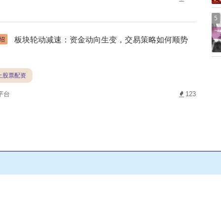
5
板块轮动减速：资金动向生变，交易策略如何顺势
绍
线上股票配资
平台
123
友情链接：
元鼎证券_元鼎证券官网_股票配资推荐
RSS地图
HTML地
Powered by
Copyright
© 2013-2024