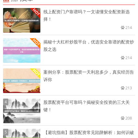
线上配资门户靠谱吗？一文读懂安全配资新选
择！
214
揭秘十大杠杆炒股平台，优选安全靠谱的配资炒
股之选
214
案例分享：股票配资一天利息多少，真实经历告
诉你
213
4
股票配资平台可靠吗？揭秘安全投资的三大关
键！
208
5
【避坑指南】股票配资常见陷阱解析：如何识破